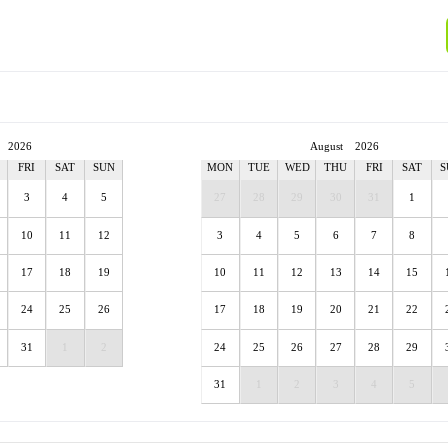
2026
August
2026
U
FRI
SAT
SUN
MON
TUE
WED
THU
FRI
SAT
S
3
4
5
27
28
29
30
31
1
10
11
12
3
4
5
6
7
8
17
18
19
10
11
12
13
14
15
24
25
26
17
18
19
20
21
22
31
1
2
24
25
26
27
28
29
31
1
2
3
4
5