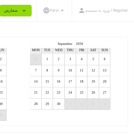
language
arrow_drop_down
person
expand_more
سفارش
Farsi
ورود به سيستم / Register
September
2026
UN
MON
TUE
WED
THU
FRI
SAT
SUN
2
31
1
2
3
4
5
6
9
7
8
9
10
11
12
13
16
14
15
16
17
18
19
20
23
21
22
23
24
25
26
27
30
28
29
30
1
2
3
4
6