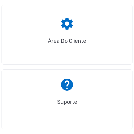
settings
Área Do Cliente
help
Suporte