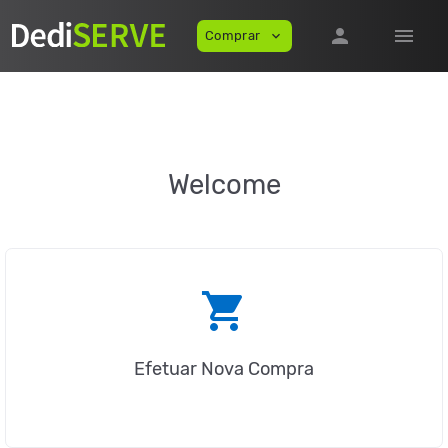
person
menu
Comprar
expand_more
Welcome
shopping_cart
Efetuar Nova Compra