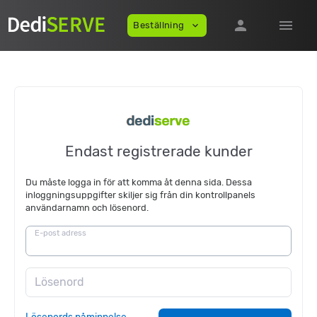
person
menu
Beställning
expand_more
Endast registrerade kunder
Du måste logga in för att komma åt denna sida. Dessa
inloggningsuppgifter skiljer sig från din kontrollpanels
användarnamn och lösenord.
E-post adress
Lösenord
Lösenords påminnelse